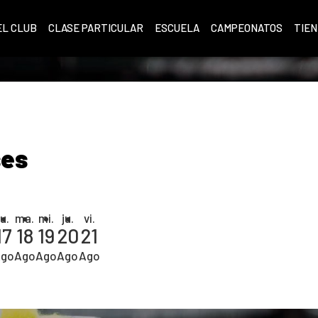
EL CLUB
CLASE PARTICULAR
ESCUELA
CAMPEONATOS
TIE
ses
lu.
ma.
mi.
ju.
vi.
17
18
19
20
21
go
Ago
Ago
Ago
Ago