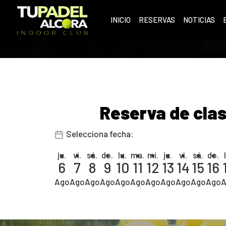
INICIO
RESERVAS
NOTICIAS
Reserva de cla
Selecciona fecha:
ju.
vi.
sá.
do.
lu.
ma.
mi.
ju.
vi.
sá.
do.
6
7
8
9
10
11
12
13
14
15
16
Ago
Ago
Ago
Ago
Ago
Ago
Ago
Ago
Ago
Ago
Ago
A