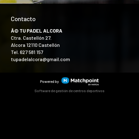
Contacto
Â© TU PADEL ALCORA
Ctra. Castellón 27.
Alcora 12110 Castellón
Tel.
627 581 157
tupadelalcora@gmail.com
Powered by
Software de gestión de centros deportivos
ntenido y los anuncios, ofrecer funciones de redes sociales y 
ciales, publicidad y análisis web, quienes pueden combinarla 