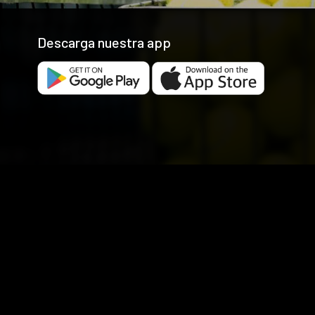
Descarga nuestra app
Las cookies de este sitio web se usan para personalizar el co
uso que haga del sitio web con nuestros partners de redes so
recopilado a partir del uso que haya hecho de sus servicios.